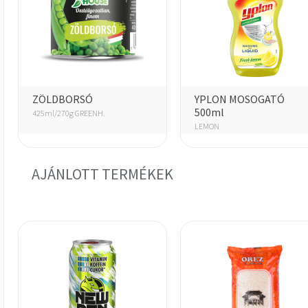
ZÖLDBORSÓ
YPLON MOSOGATÓ
500ml
425ml/270g GREENH.
LEMON
AJÁNLOTT TERMÉKEK