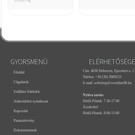
20filter/34g
GYORSMENÜ
ELÉRHETŐSÉG
Cím: 4030 Debrecen, Epreskert u. 1.
Főoldal
Telefon:
+36 (30) 5069233
Cégadatok
E-mail:
webshop@sweetline98.hu
Szállítási feltételek
Nyitva tartás:
Hétfő-Péntek: 7:30-17:00
Adatvédelmi nyilatkozat
Áruátvétel:
Kapcsolat
Hétfő-Péntek: 8:00-15:00
Panasztörvény
Dokumentumok