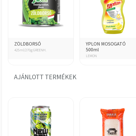
ZÖLDBORSÓ
YPLON MOSOGATÓ
500ml
425ml/270g GREENH.
LEMON
AJÁNLOTT TERMÉKEK