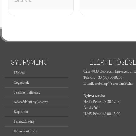
20filter/34g
GYORSMENÜ
ELÉRHETŐSÉG
Cím: 4030 Debrecen, Epreskert u. 1.
Főoldal
Telefon:
+36 (30) 5069233
Cégadatok
E-mail:
webshop@sweetline98.hu
Szállítási feltételek
Nyitva tartás:
Hétfő-Péntek: 7:30-17:00
Adatvédelmi nyilatkozat
Áruátvétel:
Kapcsolat
Hétfő-Péntek: 8:00-15:00
Panasztörvény
Dokumentumok