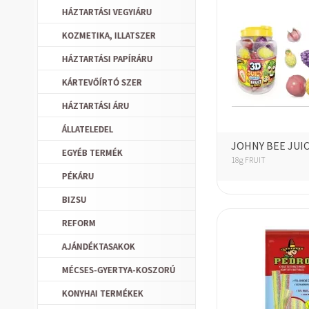
HÁZTARTÁSI VEGYIÁRU
KOZMETIKA, ILLATSZER
HÁZTARTÁSI PAPÍRÁRU
KÁRTEVŐÍRTÓ SZER
HÁZTARTÁSI ÁRU
ÁLLATELEDEL
JOHNY BEE JUI
EGYÉB TERMÉK
18g FRUIT
PÉKÁRU
BIZSU
REFORM
AJÁNDÉKTASAKOK
MÉCSES-GYERTYA-KOSZORÚ
KONYHAI TERMÉKEK