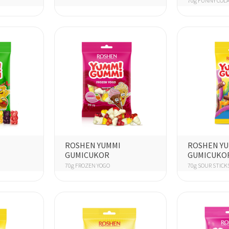
70g FUNNY COL
ROSHEN YUMMI
ROSHEN Y
GUMICUKOR
GUMICUKO
70g FROZEN YOGO
70g SOUR STICK