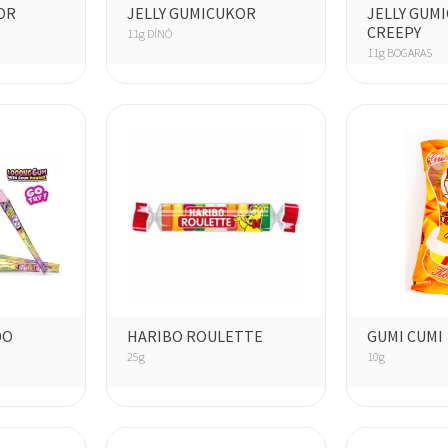
OR
JELLY GUMICUKOR
JELLY GUM
CREEPY
11g DÍNÓ
11g BOGARAS
DO
HARIBO ROULETTE
GUMI CUMI
25g
10g