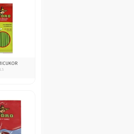
MICUKOR
ILS