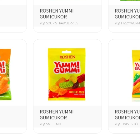
ROSHEN YUMMI
ROSHEN Y
GUMICUKOR
GUMICUKO
70g SOUR STRAWBERRIES
70g FIZZY WORM
ROSHEN YUMMI
ROSHEN Y
GUMICUKOR
GUMICUKO
70g SMILE MIX
70g TWISTS TÖ