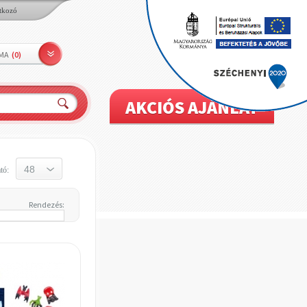
tkozó
LMA
(
0
)
AKCIÓS AJÁNLAT
tó:
Rendezés: