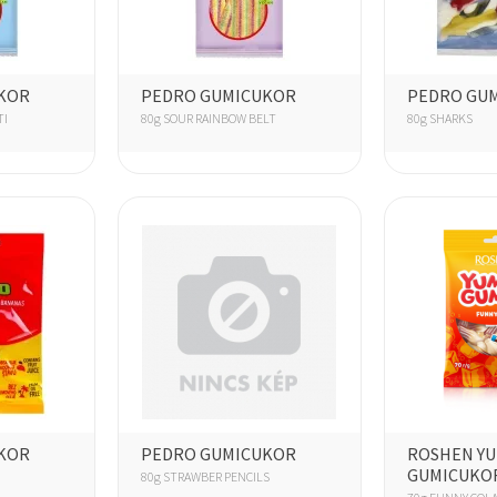
KOR
PEDRO GUMICUKOR
PEDRO GU
TI
80g SOUR RAINBOW BELT
80g SHARKS
KOR
PEDRO GUMICUKOR
ROSHEN Y
GUMICUKO
80g STRAWBER PENCILS