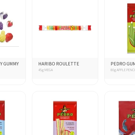
CY GUMMY
HARIBO ROULETTE
PEDRO GU
45g MEGA
80g APPLE PENC