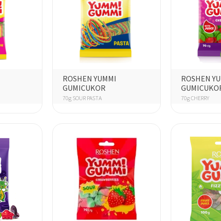
ROSHEN YUMMI
ROSHEN Y
GUMICUKOR
GUMICUKO
70g SOUR PASTA
70g CHERRY