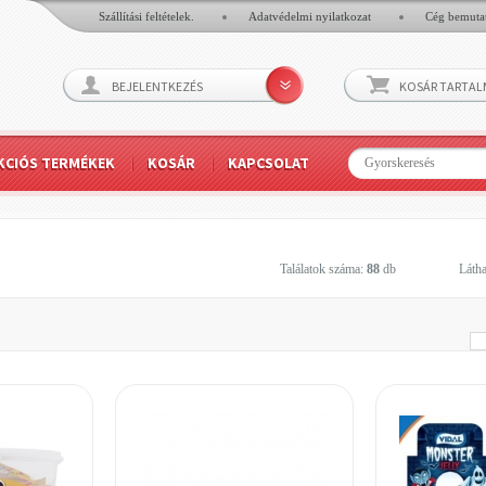
Szállítási feltételek.
Adatvédelmi nyilatkozat
Cég bemuta
BEJELENTKEZÉS
KOSÁR TARTA
KCIÓS TERMÉKEK
KOSÁR
KAPCSOLAT
Találatok száma:
88
db
Látha