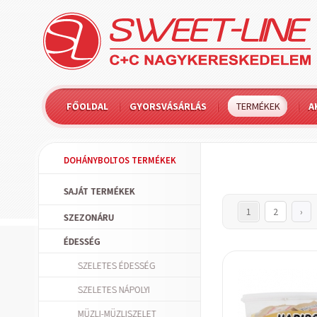
FŐOLDAL
GYORSVÁSÁRLÁS
TERMÉKEK
A
DOHÁNYBOLTOS TERMÉKEK
SAJÁT TERMÉKEK
1
2
›
SZEZONÁRU
ÉDESSÉG
SZELETES ÉDESSÉG
SZELETES NÁPOLYI
MÜZLI-MÜZLISZELET