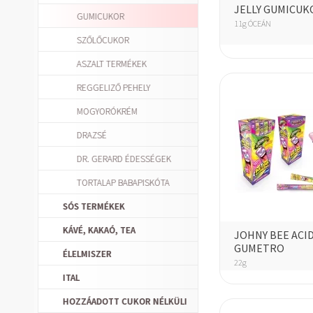
JELLY GUMICUK
GUMICUKOR
11g ÓCEÁN
SZŐLŐCUKOR
ASZALT TERMÉKEK
REGGELIZŐ PEHELY
MOGYORÓKRÉM
DRAZSÉ
DR. GERARD ÉDESSÉGEK
TORTALAP BABAPISKÓTA
SÓS TERMÉKEK
KÁVÉ, KAKAÓ, TEA
JOHNY BEE ACI
GUMETRO
ÉLELMISZER
22g
ITAL
HOZZÁADOTT CUKOR NÉLKÜLI