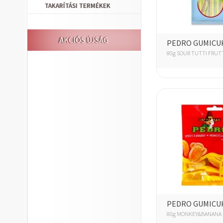
TAKARÍTÁSI TERMÉKEK
AKCIÓS ÚJSÁG
PEDRO GUMICU
80g SOUR TUTTI FRUT
PEDRO GUMICU
80g MONKEY&BANANA