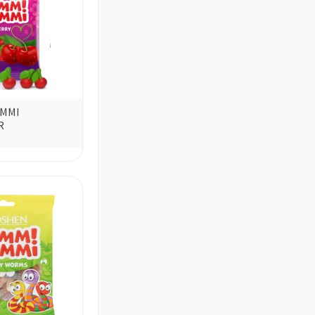
UMMI
R