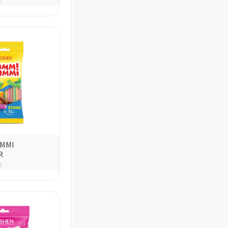
A
UMMI
R
S