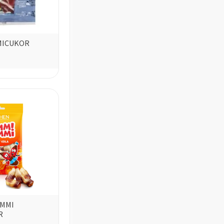
MICUKOR
UMMI
R