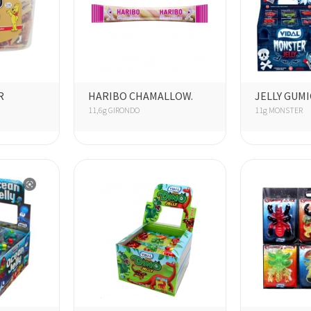
R
HARIBO CHAMALLOW.
JELLY GUM
11,6g GIRONDO
11g MONSTER