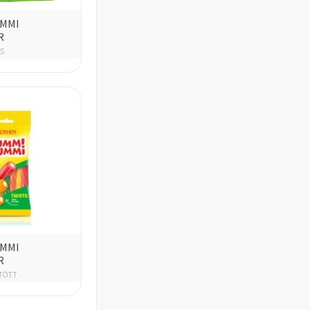
UMMI
R
S
UMMI
R
LTÖTT