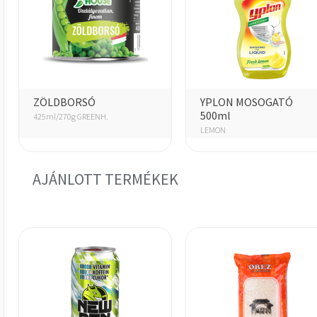
ZÖLDBORSÓ
YPLON MOSOGATÓ
500ml
425ml/270g GREENH.
LEMON
AJÁNLOTT TERMÉKEK