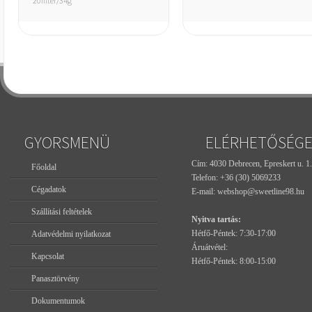
20filter/34g
GYORSMENÜ
ELÉRHETŐSÉG
Cím: 4030 Debrecen, Epreskert u. 1.
Főoldal
Telefon:
+36 (30) 5069233
Cégadatok
E-mail:
webshop@sweetline98.hu
Szállítási feltételek
Nyitva tartás:
Hétfő-Péntek: 7:30-17:00
Adatvédelmi nyilatkozat
Áruátvétel:
Kapcsolat
Hétfő-Péntek: 8:00-15:00
Panasztörvény
Dokumentumok