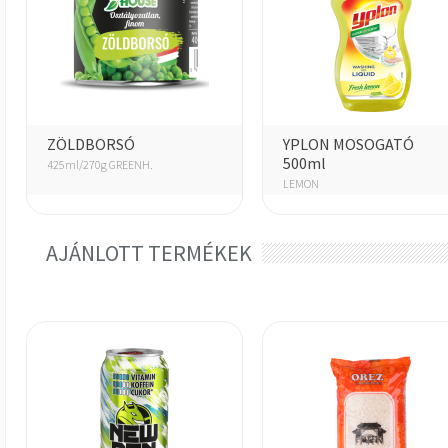
ZÖLDBORSÓ
YPLON MOSOGATÓ
500ml
425ml/270g GREENH.
LEMON
AJÁNLOTT TERMÉKEK