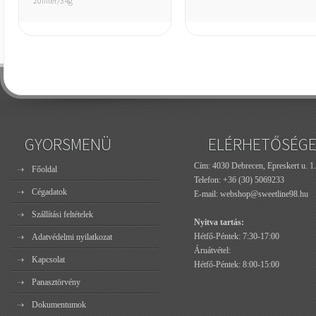
20filter/34g
GYORSMENÜ
ELÉRHETŐSÉG
Cím: 4030 Debrecen, Epreskert u. 1.
Főoldal
Telefon:
+36 (30) 5069233
Cégadatok
E-mail:
webshop@sweetline98.hu
Szállítási feltételek
Nyitva tartás:
Hétfő-Péntek: 7:30-17:00
Adatvédelmi nyilatkozat
Áruátvétel:
Kapcsolat
Hétfő-Péntek: 8:00-15:00
Panasztörvény
Dokumentumok