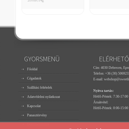
20filter/34g
GYORSMENÜ
ELÉRHETŐ
Cím: 4030 Debrecen, Epres
Főoldal
Telefon:
+36 (30) 506923
Cégadatok
E-mail:
webshop@sweetli
Szállítási feltételek
Nyitva tartás:
Hétfő-Péntek: 7:30-17:00
Adatvédelmi nyilatkozat
Áruátvétel:
Kapcsolat
Hétfő-Péntek: 8:00-15:00
Panasztörvény
Dokumentumok