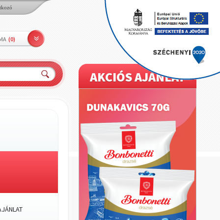
tkozó
LMA
(
0
)
AKCIÓS AJÁNLAT
JÁNLAT