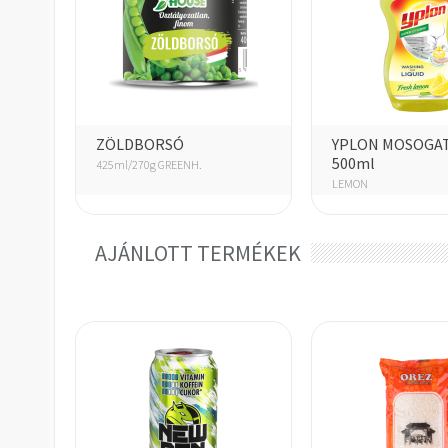
ZÖLDBORSÓ
YPLON MOSOGA
500ml
425ml/270g GREENH.
LEMON
AJÁNLOTT TERMÉKEK