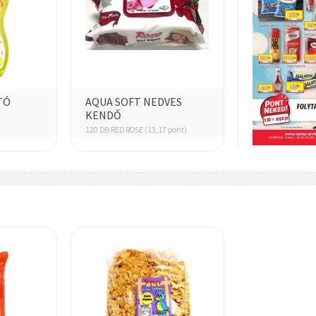
ÁLLATELEDEL
FRESH
TÓ
AQUA SOFT NEDVES
KENDŐ
120 DB RED ROSE (13,17 pont)
HARIBO
HELL
TANSZER