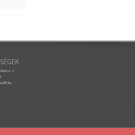
SÉGEK
kert u. 1.
3
ne98.hu