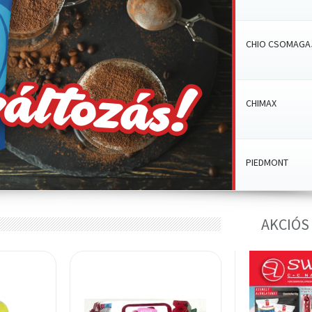
CHIO CSOMAGA
CHIMAX
PIEDMONT
AKCIÓS
SÉF KEDVENCE
ELMAS