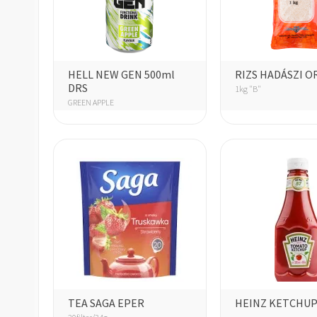
HELL NEW GEN 500ml
RIZS HADÁSZI O
DRS
1kg "B"
GREEN APPLE
TEA SAGA EPER
HEINZ KETCHUP